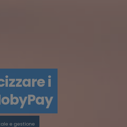
izzare i
 MobyPay
tale e gestione