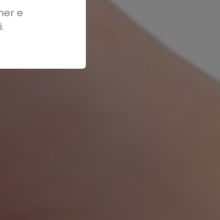
ner e
.